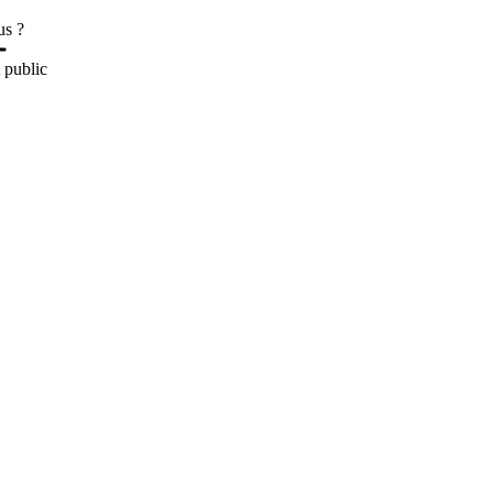
s ?
 public