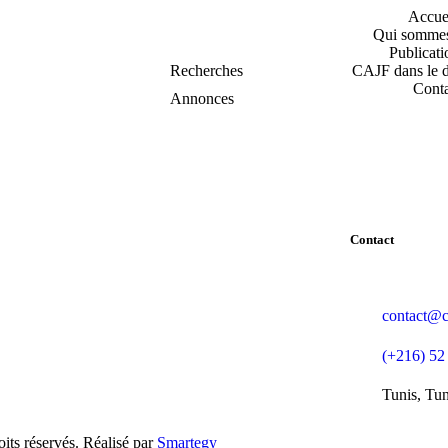
Accue
Qui sommes
Publicati
Recherches
CAJF dans le d
Conta
Annonces
Contact
contact@ca
(+216) 52
Tunis, Tun
ts réservés. Réalisé par
Smartegy