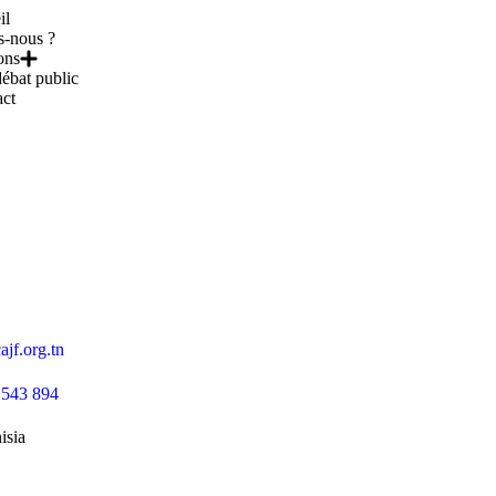
il
-nous ?
ons
ébat public
ct
jf.org.tn
 543 894
isia