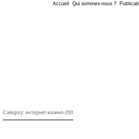
Accueil
Qui sommes-nous ?
Publicat
Category: интернет-казино-200