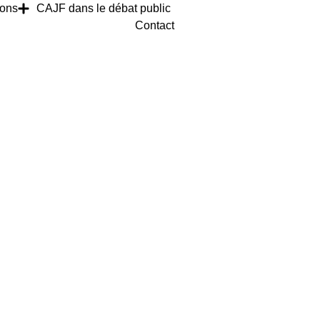
ions
CAJF dans le débat public
Contact