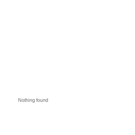
Nothing found