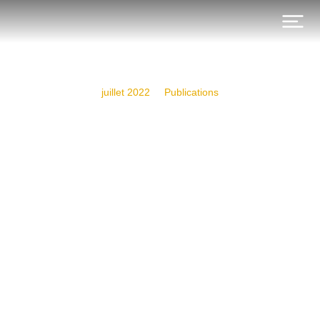
juillet 2022
Publications
La justice fiscale, un enjeu
de survie à la portée de la
Tunisie, Amine Bouzaïene,
Al Bawsala