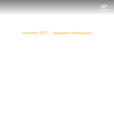
novembre 2022
Apparitions médiatiques
Diwan FM – 14/11/22