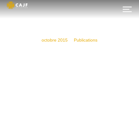
octobre 2015
Publications
L’amnistie fiscale en Tunisie,
outil de réconciliation ou
prime à la fraude? Amine
Bouzaïene, OTE