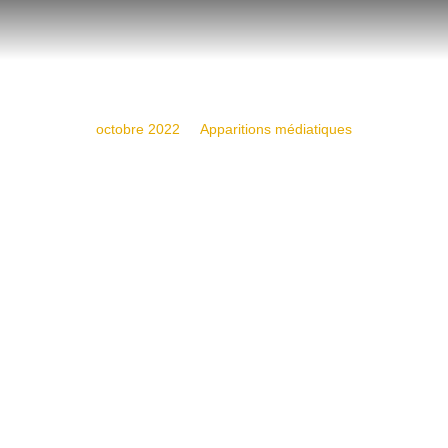
octobre 2022
Apparitions médiatiques
Son FM – 18/10/2022